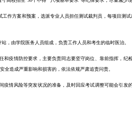
遵守高校招生
“30个不得”“八项基本要求”等纪律要求，尽量减
试工作方案和预案，选派专业人员担任测试裁判员，每项目测试裁
疗站，由
学院医务人员
组成，负责
工作人员和
考
生的
临时医治。
任和疫情防控要求，主要负责同志要坚守岗位、靠前指挥，纪
安全造成严重影响和损害的，依法依规严肃追责问责。
间疫情风险等突发状况的准备，及时回应考试调整可能会引发