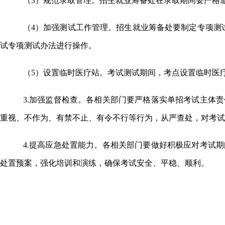
（
3）
规范录取管理。
招生就业筹备处在
录取期间
要
严格
（
4）加强测试工作管理。招生就业筹备处要制定专项测
试专项测试办法进行操作。
（
5）
设置临时医疗站。考试
测试
期间，考点设置临时医
3.
加强监督检查。
各相关部门
要严格落实单招
考试
主体责
重视、不作为、有禁不止、有令不行等行为，从严查处，对考试
4.
提高应急处置能力。
各相关部门要
做好积极应对考试期
处置预案，强化培训和演练，确保考试安全、平稳、顺利。