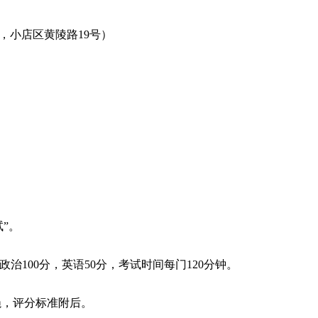
，小店区黄陵路
19号）
试
”。
政治100分，英语50分，考试时间每门120分钟。
绳，评分标准附后。