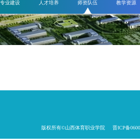
教学训练科研
师资队伍
专业建设
人才培养
师资队伍
教学资源
版权所有©山西体育职业学院 晋ICP备060027